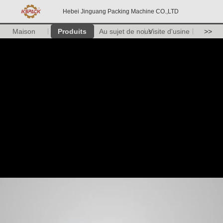
Hebei Jinguang Packing Machine CO.,LTD
Maison
Produits
Au sujet de nous
Visite d'usine
>>