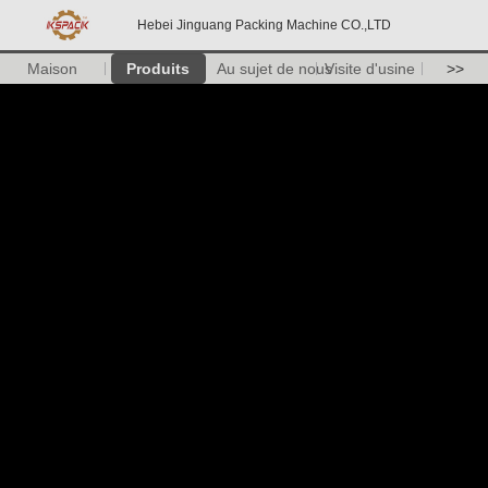
Hebei Jinguang Packing Machine CO.,LTD
Maison
Produits
Au sujet de nous
Visite d'usine
>>