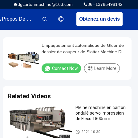
dgcartonmachine@163.com
86--13785498142
A Propos De Nous
Obtenez un devis
描述
Empaquetement automatique de Gluer de
dossier de coupeur de Slotter Machine Die
d'imprimante de Flexo de 3 couleurs
Contact Now
Learn More
Related Videos
Pleine machine en carton
ondulé servo impression
de Flexo 1800mm
machine d'impression ondulé
2021-10-30
e de boîte
01:29