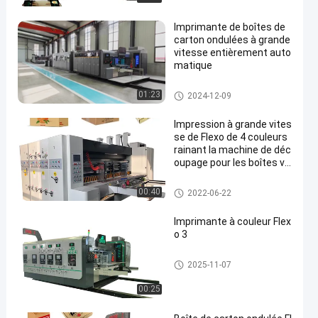
Imprimante de boîtes de
carton ondulées à grande
vitesse entièrement auto
matique
machine d'impression ondulé
01:23
2024-12-09
e de boîte
Impression à grande vites
se de Flexo de 4 couleurs
rainant la machine de déc
oupage pour les boîtes vé
gétales à fruit de pizza
machine d'impression ondulé
00:40
2022-06-22
e de boîte
Imprimante à couleur Flex
o 3
machine d'impression ondulé
2025-11-07
e de boîte
00:25