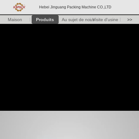
Hebei Jinguang Packing Machine CO.,LTD
Maison
Produits
Au sujet de nous
Visite d'usine
>>