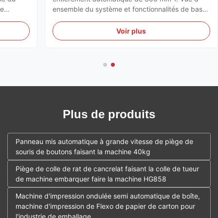
ie
ensemble du système et fonctionnalités de base
ne de
La série KSPACK 300mm est une solution
our une
industrielle de haute performance conçue pour la
Voir plus
 laLe
production en série de pièges collants jaunes
agricoles.Le système int...
Plus de produits
Panneau mis automatique à grande vitesse de piège de
souris de boutons faisant la machine 40kg
Piège de colle de rat de cancrelat faisant la colle de tueur
de machine embarquer faire la machine HG858
Machine d'impression ondulée semi automatique de boîte,
machine d'impression de Flexo de papier de carton pour
l'industrie de emballage