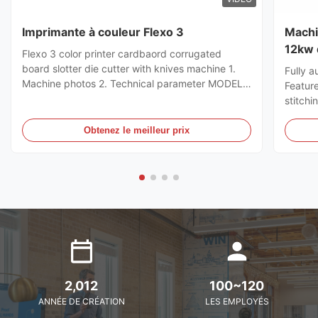
Imprimante à couleur Flexo 3
Machi
12kw 
Flexo 3 color printer cardbaord corrugated
de ca
board slotter die cutter with knives machine 1.
Fully a
Machine photos 2. Technical parameter MODEL
Featur
GSYM Series High Speed Printer Slotter PRINTER
stitchi
COLOR 4 COLOR MNACHINE SIZE WALL BOARD
control
TO WALL BOARD SIZE
the ord
Obtenez le meilleur prix
2000/2200/2400/2600/2800/3000MM
can sto
MACHINE DESIGN SPEED 200PCS ...
servo m
2,012
100~120
ANNÉE DE CRÉATION
LES EMPLOYÉS