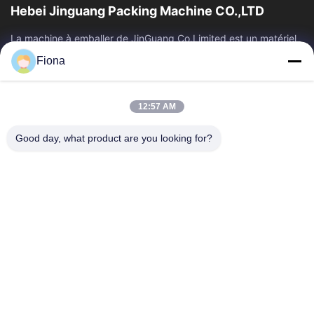
Hebei Jinguang Packing Machine CO.,LTD
La machine à emballer de JinGuang Co.Limited est un matériel
d'impression ondulé professionnel de carton et des machines
Fiona
relatives pour la...
Liens Rapides
12:57 AM
Maison
Produits
Au Sujet De Nous
Visite D'usine
Good day, what product are you looking for?
Contrôle De Qualité
Contactez-Nous
Nouvelles
Contactez-Nous
86--13785498142
86-317-5202033
dgcartonmachine@163.com