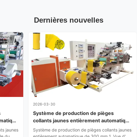
Dernières nouvelles
2026-03-30
s
Système de production de pièges
omatique
collants jaunes entièrement automatique
de 300 mm
ts jaunes
Système de production de pièges collants jaunes
ble du
entièrement automatique de 300 mm 1. Vue d'