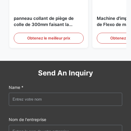
panneau collant de piège de
Machine d'impr
colle de 300mm faisant la
de Flexo de mac
machine pour l'agriculture
fabrication de c
carton ondulé
Obtenez le meilleur prix
Obtenez le 
Send An Inquiry
Name *
Nom de l'entreprise