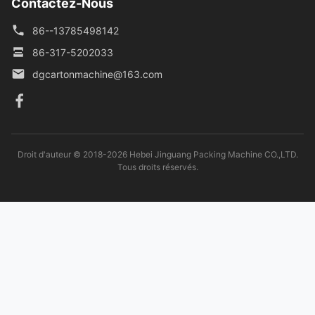
Contactez-Nous
86--13785498142
86-317-5202033
dgcartonmachine@163.com
Droit d'auteur © 2018-2026 Hebei Jinguang Packing Machine CO.,LTD.
Tous droits réservés.