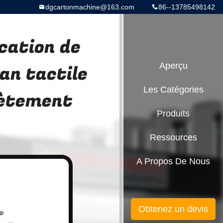
dgcartonmachine@163.com
86--13785498142
cation de
an tactile
Aperçu
Les Catégories
lètement
Produits
Ressources
A Propos De Nous
Obtenez un devis