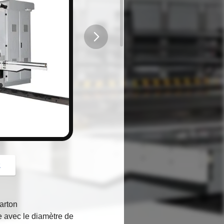
button
z
carton
re avec le diamètre de