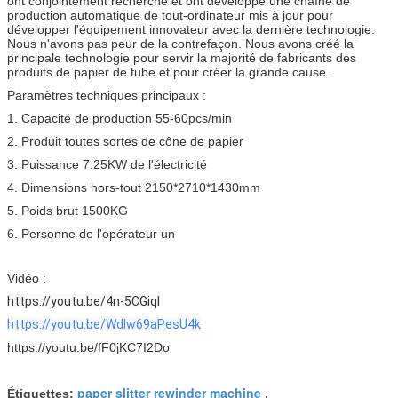
ont conjointement recherché et ont développé une chaîne de
production automatique de tout-ordinateur mis à jour pour
développer l'équipement innovateur avec la dernière technologie.
Nous n'avons pas peur de la contrefaçon. Nous avons créé la
principale technologie pour servir la majorité de fabricants des
produits de papier de tube et pour créer la grande cause.
Paramètres techniques principaux :
1. Capacité de production 55-60pcs/min
2. Produit toutes sortes de cône de papier
3. Puissance 7.25KW de l'électricité
4. Dimensions hors-tout 2150*2710*1430mm
5. Poids brut 1500KG
6. Personne de l'opérateur un
Vidéo :
https://youtu.be/4n-5CGiqI
https://youtu.be/Wdlw69aPesU4k
https://youtu.be/fF0jKC7I2Do
paper slitter rewinder machine
Étiquettes:
,