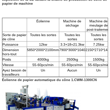
papier de machine
Éolienne
Machine de
Machine de
séchage
meulage de
post-traitemen
Sorte de papier
Toutes les sortes
Toutes les
Toutes les
de cône
sortes
sortes
Puissance
12kw
3.3+18=21.3kw
7.25kw
Dimension
5850*2000*2100mm
7900*3000*1040
2150*2710*143
hors-tout
Poids
4000kg
2500kg
1500kg
Vitesse
55-60pcs/min
55-60pcs/min
55-60pcs/min
Ayez besoin de
Un
Aucun
Un
travailleurs
Éolienne de papier automatique du cône 1.CWM-1300CN