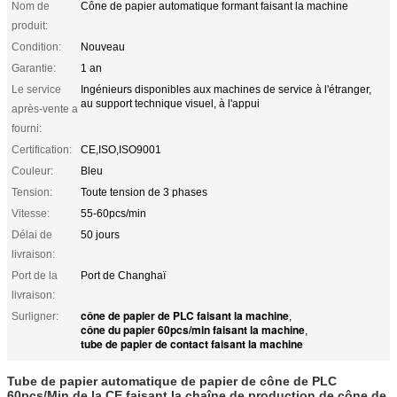
Nom de
Cône de papier automatique formant faisant la machine
produit:
Condition:
Nouveau
Garantie:
1 an
Le service
Ingénieurs disponibles aux machines de service à l'étranger,
au support technique visuel, à l'appui
après-vente a
fourni:
Certification:
CE,ISO,ISO9001
Couleur:
Bleu
Tension:
Toute tension de 3 phases
Vitesse:
55-60pcs/min
Délai de
50 jours
livraison:
Port de la
Port de Changhaï
livraison:
cône de papier de PLC faisant la machine
Surligner:
,
cône du papier 60pcs/min faisant la machine
,
tube de papier de contact faisant la machine
Tube de papier automatique de papier de cône de PLC
60pcs/Min de la CE faisant la chaîne de production de cône de