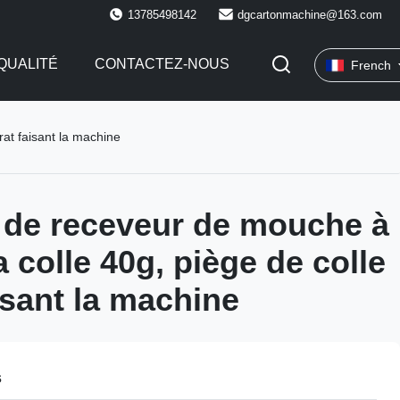
13785498142
dgcartonmachine@163.com
QUALITÉ
CONTACTEZ-NOUS
French
rat faisant la machine
de receveur de mouche à
la colle 40g, piège de colle
isant la machine
s