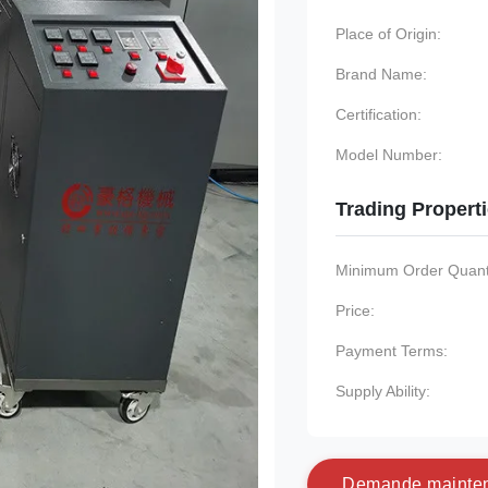
Place of Origin:
Brand Name:
Certification:
Model Number:
Trading Propert
Minimum Order Quanti
Price:
Payment Terms:
Supply Ability:
D
e
m
a
n
d
e
m
a
i
n
t
e