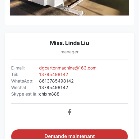
Miss. Linda Liu
manager
E-mail:
dgcartonmachine@163.com
Tél:
13785498142
WhatsApp:
8613785498142
Wechat:
13785498142
Skype est là.:
chlxm888
Demande maintenant