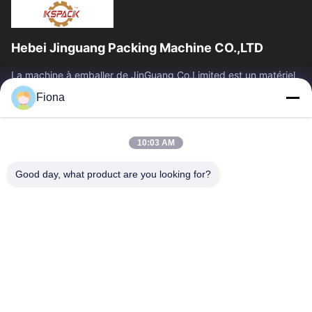
Hebei Jinguang Packing Machine CO.,LTD
La machine à emballer de JinGuang Co.Limited est un matériel
d'impression ondulé professionnel de carton et des machines
Fiona
relatives pour la...
Liens Rapides
10:03 AM
Maison
Produits
Au Sujet De Nous
Visite D'usine
Good day, what product are you looking for?
Contrôle De Qualité
Contactez-Nous
Nouvelles
Contactez-Nous
86--13785498142
86-317-5202033
dgcartonmachine@163.com