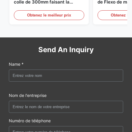
colle de 300mm faisant la
de Flexo de mac
machine pour l'agriculture
fabrication de c
carton ondulé
Obtenez le meilleur prix
Obtenez le 
Send An Inquiry
Name *
Nom de l'entreprise
Numéro de téléphone