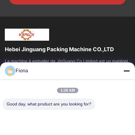
Hebei Jinguang Packing Machine CO.,LTD
La machine à emballer de JinGuang Co.Limited est un matériel
d'impression ondulé professionnel de carton et des machines
Fiona
relatives pour la...
Liens Rapides
1:28 AM
Maison
Produits
Au Sujet De Nous
Visite D'usine
Good day, what product are you looking for?
Contrôle De Qualité
Contactez-Nous
Nouvelles
Contactez-Nous