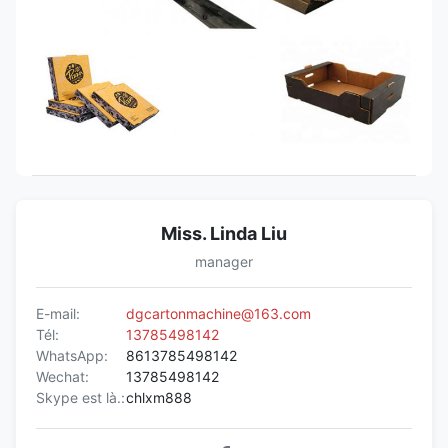
Miss. Linda Liu
manager
E-mail:
dgcartonmachine@163.com
Tél:
13785498142
WhatsApp:
8613785498142
Wechat:
13785498142
Skype est là.:
chlxm888