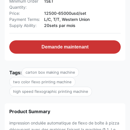
Minimum Order
1SET
Quantity:
Price:
12500-65000usd/set
Payment Terms:
L/C, T/T, Western Union
Supply Ability:
20sets par mois
Demande maintenant
Tags:
carton box making machine
two color flexo printing machine
high speed flexographic printing machine
Product Summary
impression ondulée automatique de flexo de boîte à pizza
découpant avec des matrices faisant la machine Ø 1. Le