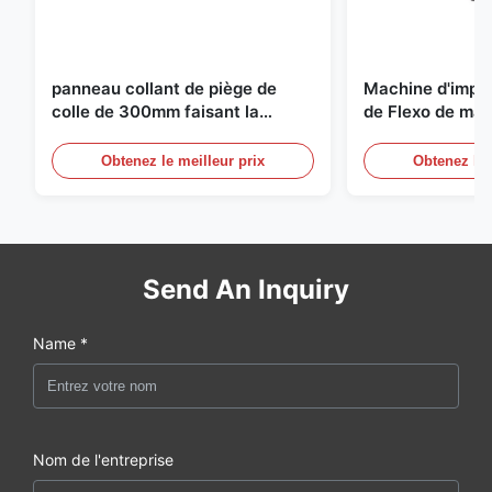
panneau collant de piège de
Machine d'impr
colle de 300mm faisant la
de Flexo de mac
machine pour l'agriculture
fabrication de c
carton ondulé
Obtenez le meilleur prix
Obtenez le 
Send An Inquiry
Name *
Nom de l'entreprise