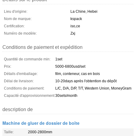
Lieu d'origine:
La Chine, Hebei
Nom de marque:
kspack
Certification:
iso,ce
Numéro de modèle:
Zxj
Conditions de paiement et expédition
Quantité de commande min:
1set
Prix:
5000-6800usd/set
Détails d'emballage:
film, conteneur, cas en bois
Délai de livraison:
10-20days après l'obtention du dépôt
Conditions de paiement:
L/C, D/A, D/P, T/T, Western Union, MoneyGram
Capacité d'approvisionnement:
30sets/month
description de
Machine de gluer de dossier de boîte
Taille:
2000-2800mm