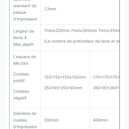
standard de
7.2mm
plaque
d'impression
7mmx220mm 7mmx300mm 7mmx350mm
Largeur de
fente X
(Le nombre de profondeur de lame et de fent
Max.depth
L'espace de
Min.Slot
Couteau
150*150*150*150mm
170*170*170*170
positif
250*90*250*90mm
260*90*260*90m
Couteau
négatif
Diamètre de
rouleau
300mm
408mm
d'impression