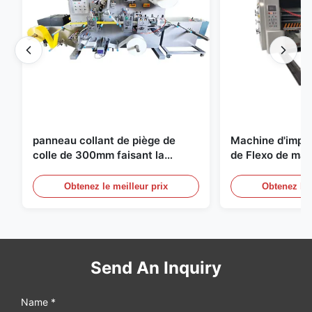
panneau collant de piège de
Machine d'impr
colle de 300mm faisant la
de Flexo de mac
machine pour l'agriculture
fabrication de c
carton ondulé
Obtenez le meilleur prix
Obtenez le 
Send An Inquiry
Name *