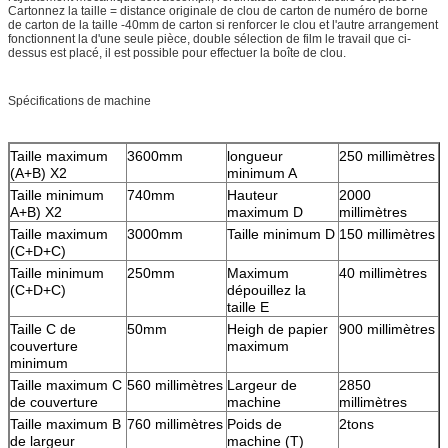
Cartonnez la taille = distance originale de clou de carton de numéro de borne
de carton de la taille -40mm de carton si renforcer le clou et l'autre arrangement
fonctionnent la d'une seule pièce, double sélection de film le travail que ci-
dessus est placé, il est possible pour effectuer la boîte de clou.
Spécifications de machine
Taille maximum
3600mm
longueur
250 millimètres
(A+B) X2
minimum A
Taille minimum
740mm
Hauteur
2000
A+B) X2
maximum D
millimètres
Taille maximum
3000mm
Taille minimum D
150 millimètres
(C+D+C)
Taille minimum
250mm
Maximum
40 millimètres
(C+D+C)
dépouillez la
taille E
Taille C de
50mm
Heigh de papier
900 millimètres
couverture
maximum
minimum
Taille maximum C
560 millimètres
Largeur de
2850
de couverture
machine
millimètres
Taille maximum B
760 millimètres
Poids de
2tons
de largeur
machine (T)