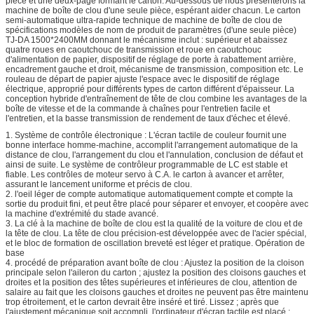
pièce et une deux-page formant le carton. Au-dessous de nous présenterons la
machine de boîte de clou d'une seule pièce, espérant aider chacun. Le carton
semi-automatique ultra-rapide technique de machine de boîte de clou de
spécifications modèles de nom de produit de paramètres (d'une seule pièce)
TJ-DA 1500*2400MM donnant le mécanisme inclut : supérieur et abaissez
quatre roues en caoutchouc de transmission et roue en caoutchouc
d'alimentation de papier, dispositif de réglage de porte à rabattement arrière,
encadrement gauche et droit, mécanisme de transmission, composition etc. Le
rouleau de départ de papier ajuste l'espace avec le dispositif de réglage
électrique, approprié pour différents types de carton différent d'épaisseur. La
conception hybride d'entraînement de tête de clou combine les avantages de la
boîte de vitesse et de la commande à chaînes pour l'entretien facile et
l'entretien, et la basse transmission de rendement de taux d'échec et élevé.
1. Système de contrôle électronique : L'écran tactile de couleur fournit une
bonne interface homme-machine, accomplit l'arrangement automatique de la
distance de clou, l'arrangement du clou et l'annulation, conclusion de défaut et
ainsi de suite. Le système de contrôleur programmable de LC est stable et
fiable. Les contrôles de moteur servo à C.A. le carton à avancer et arrêter,
assurant le lancement uniforme et précis de clou.
2. l'oeil léger de compte automatique automatiquement compte et compte la
sortie du produit fini, et peut être placé pour séparer et envoyer, et coopère avec
la machine d'extrémité du stade avancé.
3. La clé à la machine de boîte de clou est la qualité de la voiture de clou et de
la tête de clou. La tête de clou précision-est développée avec de l'acier spécial,
et le bloc de formation de oscillation breveté est léger et pratique. Opération de
base
4. procédé de préparation avant boîte de clou : Ajustez la position de la cloison
principale selon l'aileron du carton ; ajustez la position des cloisons gauches et
droites et la position des têtes supérieures et inférieures de clou, attention de
salaire au fait que les cloisons gauches et droites ne peuvent pas être maintenu
trop étroitement, et le carton devrait être inséré et tiré. Lissez ; après que
l'ajustement mécanique soit accompli, l'ordinateur d'écran tactile est placé :