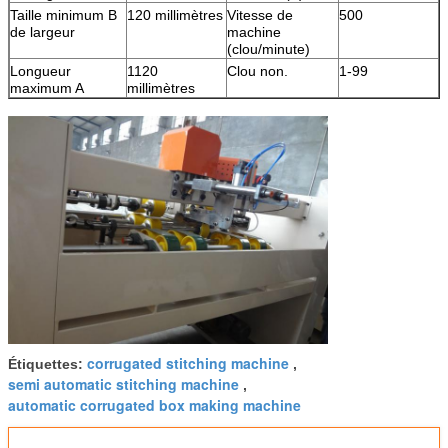
Taille minimum B
120 millimètres
Vitesse de
500
de largeur
machine
(clou/minute)
Longueur
1120
Clou non.
1-99
maximum A
millimètres
corrugated stitching machine
Étiquettes:
,
semi automatic stitching machine
,
automatic corrugated box making machine