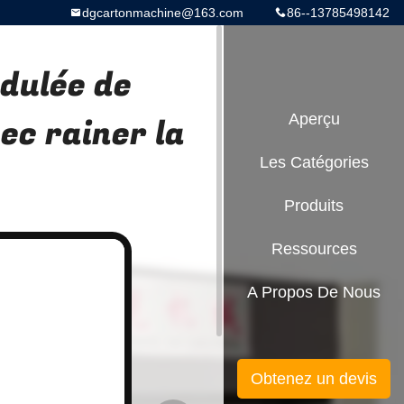
dgcartonmachine@163.com
86--13785498142
dulée de
ec rainer la
Aperçu
Les Catégories
Produits
Ressources
A Propos De Nous
Obtenez un devis