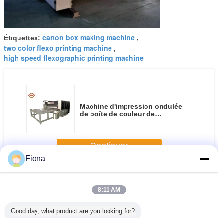
carton box making machine
Étiquettes:
,
two color flexo printing machine
,
high speed flexographic printing machine
Machine d'impression ondulée
de boîte de couleur de
l'alimentation 2, machine
d'impression ondulée de Slotter
Flexo
Continuer
Fiona
Machine d'impression ondulée de boîte
Plus
8:11 AM
Good day, what product are you looking for?