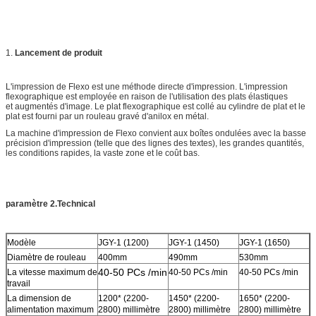
1.
Lancement de produit
L'impression de Flexo est une méthode directe d'impression. L'impression
flexographique est employée en raison de l'utilisation des plats élastiques
et augmentés d'image. Le plat flexographique est collé au cylindre de plat et le
plat est fourni par un rouleau gravé d'anilox en métal.
La machine d'impression de Flexo convient aux boîtes ondulées avec la basse
précision d'impression (telle que des lignes des textes), les grandes quantités,
les conditions rapides, la vaste zone et le coût bas.
paramètre 2.Technical
Modèle
JGY-1 (1200)
JGY-1 (1450)
JGY-1 (1650)
Diamètre de rouleau
400mm
490mm
530mm
40-50 PCs /min
La vitesse maximum de
40-50 PCs /min
40-50 PCs /min
travail
La dimension de
1200* (2200-
1450* (2200-
1650* (2200-
alimentation maximum
2800) millimètre
2800) millimètre
2800) millimètre