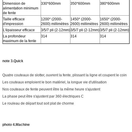
Dimension de
330*600mm
350*600mm
380*600mm
alimentation minimum
de fente
Taille efficace
1200* (2000-
1450* (2000-
1650* (2000-
d'impression
2600) millimètres
2600) millimètres
2600) millimètres
L'épaisseur efficace
3/5/7 pli (2-12mm)
3/5/7 pli (2-12mm)
3/5/7 pli (2-12mm)
La profondeur
314
314
314
maximum de la fente
note 3.Quick
Quatre couteaux de slotter, ouvrent la fente, plissant la ligne et coupent le coin
Les couteaux emploient le bon matériel, la longue vie d'utilisation
Nos couteaux de fente peuvent être la même heure s'ajustent
La phase peut être s'ajustent par 360 électriques C
Le rouleau de départ tout soit plat de chorme
photo 4.Machine