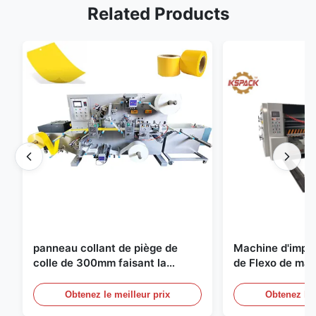
Related Products
panneau collant de piège de
Machine d'impr
colle de 300mm faisant la
de Flexo de mac
machine pour l'agriculture
fabrication de c
carton ondulé
Obtenez le meilleur prix
Obtenez le 