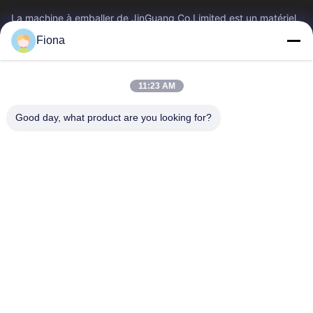
La machine à emballer de JinGuang Co.Limited est un matériel
d'impression ondulé professionnel de carton et des machines
Fiona
relatives pour la...
Liens Rapides
11:23 AM
Maison
Produits
Au Sujet De Nous
Visite D'usine
Good day, what product are you looking for?
Contrôle De Qualité
Contactez-Nous
Nouvelles
Contactez-Nous
86--13785498142
86-317-5202033
dgcartonmachine@163.com