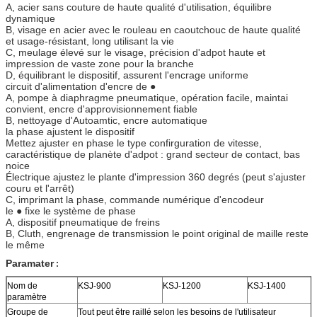
A, acier sans couture de haute qualité d'utilisation, équilibre
dynamique
B, visage en acier avec le rouleau en caoutchouc de haute qualité
et usage-résistant, long utilisant la vie
C, meulage élevé sur le visage, précision d'adpot haute et
impression de vaste zone pour la branche
D, équilibrant le dispositif, assurent l'encrage uniforme
circuit d'alimentation d'encre de ●
A, pompe à diaphragme pneumatique, opération facile, maintai
convient, encre d'approvisionnement fiable
B, nettoyage d'Autoamtic, encre automatique
la phase ajustent le dispositif
Mettez ajuster en phase le type confirguration de vitesse,
caractéristique de planète d'adpot : grand secteur de contact, bas
noice
Électrique ajustez le plante d'impression 360 degrés (peut s'ajuster
couru et l'arrêt)
C, imprimant la phase, commande numérique d'encodeur
le ● fixe le système de phase
A, dispositif pneumatique de freins
B, Cluth, engrenage de transmission le point original de maille reste
le même
Paramater
:
Nom de
KSJ-900
KSJ-1200
KSJ-1400
paramètre
Groupe de
Tout peut être raillé selon les besoins de l'utilisateur