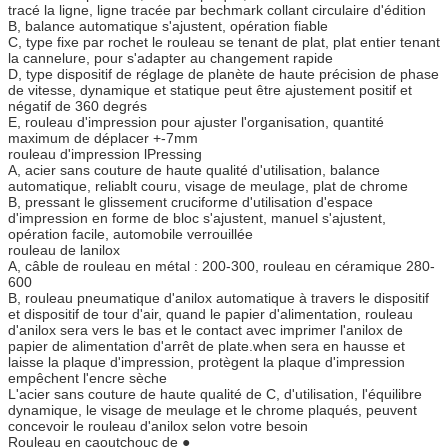
tracé la ligne, ligne tracée par bechmark collant circulaire d'édition
B, balance automatique s'ajustent, opération fiable
C, type fixe par rochet le rouleau se tenant de plat, plat entier tenant
la cannelure, pour s'adapter au changement rapide
D, type dispositif de réglage de planète de haute précision de phase
de vitesse, dynamique et statique peut être ajustement positif et
négatif de 360 degrés
E, rouleau d'impression pour ajuster l'organisation, quantité
maximum de déplacer +-7mm
rouleau d'impression lPressing
A, acier sans couture de haute qualité d'utilisation, balance
automatique, reliablt couru, visage de meulage, plat de chrome
B, pressant le glissement cruciforme d'utilisation d'espace
d'impression en forme de bloc s'ajustent, manuel s'ajustent,
opération facile, automobile verrouillée
rouleau de lanilox
A, câble de rouleau en métal : 200-300, rouleau en céramique 280-
600
B, rouleau pneumatique d'anilox automatique à travers le dispositif
et dispositif de tour d'air, quand le papier d'alimentation, rouleau
d'anilox sera vers le bas et le contact avec imprimer l'anilox de
papier de alimentation d'arrêt de plate.when sera en hausse et
laisse la plaque d'impression, protègent la plaque d'impression
empêchent l'encre sèche
L'acier sans couture de haute qualité de C, d'utilisation, l'équilibre
dynamique, le visage de meulage et le chrome plaqués, peuvent
concevoir le rouleau d'anilox selon votre besoin
Rouleau en caoutchouc de ●