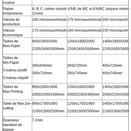
couleur
Papier
A, B, C, carton ondulé d'A/B, de B/C et d'A/B/C (espace maxi
d'imprimerie
11mm)
Vitesse de
180 morceaux/minute
170 morceaux/minute
160 morceaux/mi
production
Vitesse
170 morceaux/minute
160 morceaux/minute
150 morceaux/mi
économique
Tailles de
900x1800/2000
1200x1800/2000
1400x1800/2000
Max.Paper
2200/2400/2600mm
2200/2400/2600mm
2200/2400/2600
Tailles de
Min.Paper
300x640mm
350x720mm
400x720mm
Couteau positif
300x720mm
350x740mm
400x740mm
Couteau négatif
Tailles de
900x1600/1800
1200x1600/1800
1400x1600/1800
Max.Printing
2000/2200/2400mm
2000/2200/2400mm
2000/2200/2400
Taille de Max.Die-
900x1700/1900
1200x1700/1900
1400x1700/1900
cutting
2100/2300/2500mm
2100/2300/2500mm
2100/2300/2500
Épaisseur
7.2mm
standard de
plaque