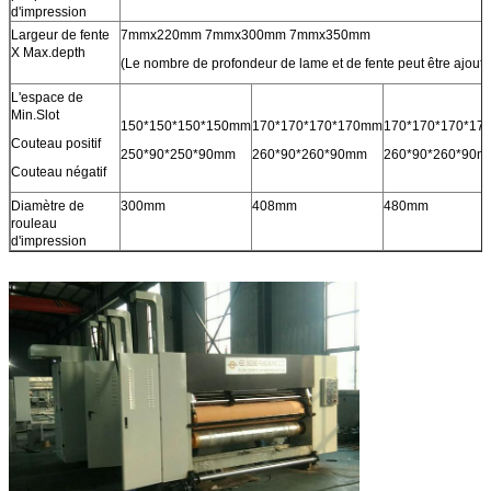
d'impression
Largeur de fente
7mmx220mm 7mmx300mm 7mmx350mm
X Max.depth
(Le nombre de profondeur de lame et de fente peut être ajouté
L'espace de
Min.Slot
150*150*150*150mm
170*170*170*170mm
170*170*170*17
Couteau positif
250*90*250*90mm
260*90*260*90mm
260*90*260*90m
Couteau négatif
Diamètre de
300mm
408mm
480mm
rouleau
d'impression